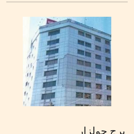
برج جولزار