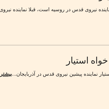
ماينده نيروى قدس در روسيه است، قبلا نماينده نيروى
واه استيار
يار نماينده پيشين نيروى قدس در آذربايجان...
بیشتر 