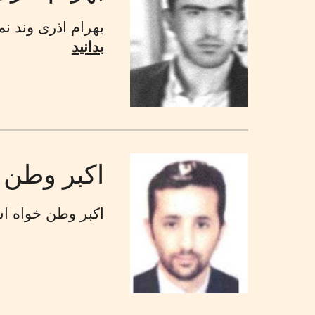
بهرام اذرى وند ن
بدانید
اكبر وطن خ
اكبر وطن خواه است