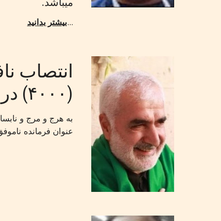
میباشد.
...
بیشتر بدانید
‏انتصاب ‏نا
(۴۰۰۰) در ‏سازمان‏ ‏اطلاعات‏ ‏سپاه
به هرج و مرج و ‏نابساما
عنوان ‏فرمانده‏ ‏ناموفق‏ ‏م