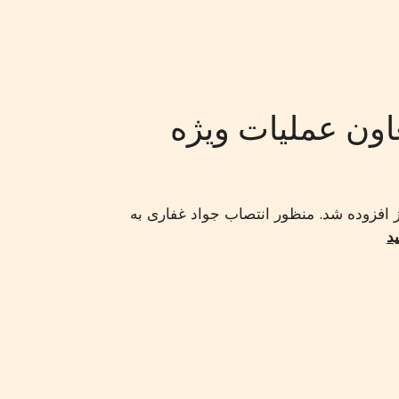
ون ‏عملیات‏ ‏ویژه‏
نیز‏ ‏افزوده‏ شد. منظور انتصاب جواد ‏غفاری‏ به
ید