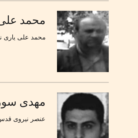
محمد على 
محمد على يارى نم
مهدی سو
عنصر نیروی قدس.