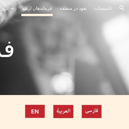
تاسیسات
نفوذ در منطقه
فرماندهان ارشد
ترور
ion
فر