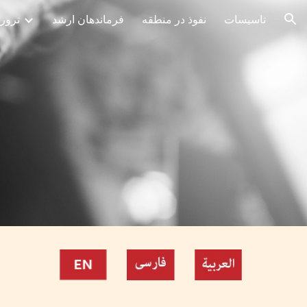
تاسیسات
نفوذ در منطقه
فرماندهان ارشد
ترور
ion