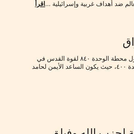
الم ضد أهداف غربية وإسرائيلية ...
اقرأ
محمد علي مينائي الملقب بـ"محمدي" الذي يبلغ ٦٦ من العمر هو مسؤول محطة الوحدة ٨٤٠ لقوة القدس في
العراق. وبالتوازي مع عمله لصالح الوحدة ٨٤٠ يعمل مينائي لصالح الوحدة ٤٠٠، حيث يكون الساعد الأيمن لحامد
ة لحزب الله وفيلق