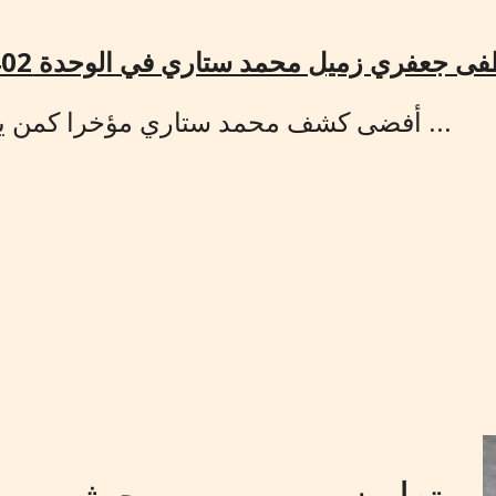
 جعفري زميل محمد ستاري في الوحدة 402
...
أفضى كشف محمد ستاري مؤخرا كمن يقف وراء عمليات تسليح الميليشيات
تعاون بين مهربين حوثيين 