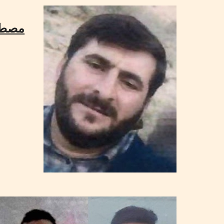
مصطفى