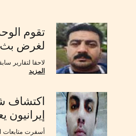
لغرض بث ال
لاحقا لتقارير سابقة نشرت عل
المزيد
اكتشاف شبك
إيرانيون ي
أسفرت متابعات ال