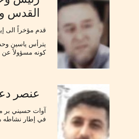
القدس وص
قدم مؤخراً الى إ
يترأس ياسين وحدة
كونه مسؤولاً عن ا
عنصر دعم للوحدة ٨٤٠ 
في إطار نشاطه هذا