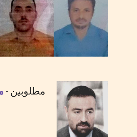
مطلوبين -
م