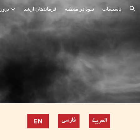
تاسیسات
نفوذ در منطقه
فرماندهان ارشد
ترور
ion