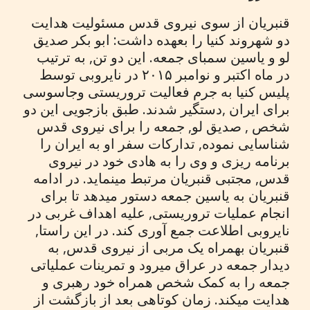
قنبریان از سوی نیروی قدس مسئولیت هدایت
دو شهروند کنیا را بعهده داشت: ابو بکر صدیق
لو و یاسین سمبای جمعه. این دو تن, به ترتیب
در ماه اکتبر و نوامبر ۲۰۱۵ در نایروبی توسط
پلیس کنیا به جرم فعالیت تروریستی وجاسوسی
برای ایران ,دستگیر شدند. طبق بازجویی این دو
شخص , صدیق لو, جمعه را برای نیروی قدس
شناسایی نموده, تدارکات سفر او به ایران را
برنامه ریزی و وی را به هادی خود در نیروی
قدس, مجتبی قنبریان مرتبط مینماید. در ادامه
قنبریان به یاسین جمعه دستور میدهد تا برای
انجام عملیات تروریستی, علیه اهداف غربی در
نایروبی اطلاعت جمع آوری کند. در این راستا,
قنبریان بهمراه یک مربی از نیروی قدس, به
دیدار جمعه در عراق میرود و تمرینات عملیاتی
جمعه را به کمک شخص همراه خود رهبری و
هدایت میکند. زمان کوتاهی بعد از بازگشت از